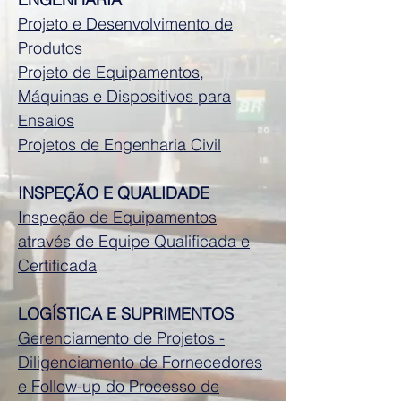
Projeto e Desenvolvimento de
Produtos
Projeto de Equipamentos,
Máquinas e Dispositivos para
Ensaios
Projetos de Engenharia Civil
INSPEÇÃO E QUALIDADE
Inspeção de Equipamentos
através de Equipe Qualificada e
Certificada
LOGÍSTICA E SUPRIMENTOS
Gerenciamento de Projetos -
Diligenciamento de Fornecedores
e Follow-up do Processo de